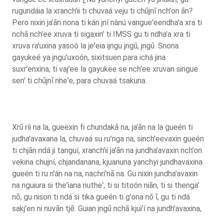
rugundáia la xranch'ii ti chuvaá veju ti chūjnī nch'on ān?
Pero nixin ja’ān nona ti kán jní nánú vangue'eendha'a xra ti
nchā nch'ee xruva ti sigaxin' ti IMSS gu ti ndha'a xra ti
xruva ra'uxina yasoó la je'eia ijngu jngū, jngū. Snona
gayukeé ya jngu'uxoón, sixitsuen para ichá jina
suxr'enxina, ti vaj'ee la gayukee se nch'ee xruvan singue
sen' ti chūjnī nhe'e, para chuvaá tsakuna.
Xrū ríi na la, gueexin fi chundakā na, ja’ān na la gueén ti
judha'avaxana la, chuvaá su ru'nga na, sinch'eevaxin gueén
ti chjān ndá ji tanguí, xranch'ii ja'ān na jundha'avaxin nch'on
vekina chujní, chjandanana, kjuanuna yanchyi jundhavaxina
gueén ti ru n'án na na, nachri'nā na. Gu nixin jundha'avaxin
na nguiura si the'iana nuthe', ti si titoón niān, ti si thenga'
nō, gu nison ti ndá si tika gueén ti g'ona nō ī, gu ti ndá
sakj'en ni nuvān tjē. Guian jngū nchā kjui'í na jundh'avaxina,