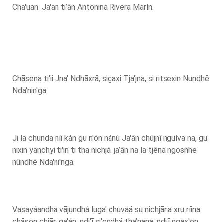
Cha'uan. Ja'an ti’ān Antonina Rivera Marín.
Chāsena ti'ii Jna' Ndhāxrā, sigaxi Tja'jna, si ritsexin Nundhē
Nda'nin'ga.
Ji la chunda níi kán gu n'ón nánú Ja'ān chūjnī nguíva na, gu
nixin yanchyi ti'in ti tha nichjā, ja’ān na la tjēna ngosnhe
nūndhē Nda'ni'nga.
Vasayáandhá vājundhá luga' chuvaá su nichjāna xru ríina
chāsen chjān ga'án, ndi'ī si'endhá tha'nana, ndi'ī ngax'en