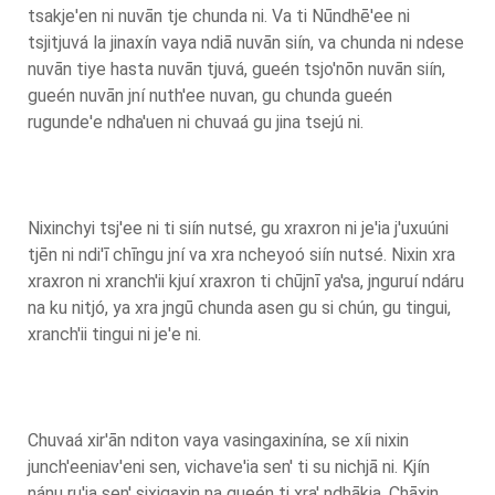
tsakje'en ni nuvān tje chunda ni. Va ti Nūndhē'ee ni
tsjitjuvá la jinaxín vaya ndiā nuvān siín, va chunda ni ndese
nuvān tiye hasta nuvān tjuvá, gueén tsjo'nōn nuvān siín,
gueén nuvān jní nuth'ee nuvan, gu chunda gueén
rugunde'e ndha'uen ni chuvaá gu jina tsejú ni.
Nixinchyi tsj'ee ni ti siín nutsé, gu xraxron ni je'ia j'uxuúni
tjēn ni ndi'ī chīngu jní va xra ncheyoó siín nutsé. Nixin xra
xraxron ni xranch'ii kjuí xraxron ti chūjnī ya'sa, jnguruí ndáru
na ku nitjó, ya xra jngū chunda asen gu si chún, gu tingui,
xranch'ii tingui ni je'e ni.
Chuvaá xir'ān nditon vaya vasingaxinína, se xíi nixin
junch'eeniav'eni sen, vichave'ia sen' ti su nichjā ni. Kjín
nánu ru'ia sen' sixigaxin na gueén ti xra' ndhākja. Chāxin