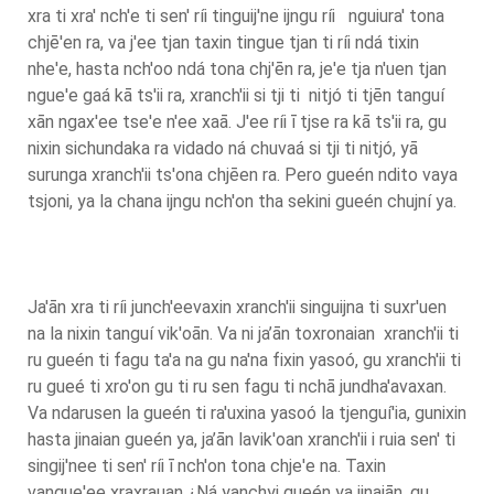
xra ti xra' nch'e ti sen' ríi tinguij'ne ijngu ríi nguiura' tona
chjē'en ra, va j'ee tjan taxin tingue tjan ti ríi ndá tixin
nhe'e, hasta nch'oo ndá tona chj'ēn ra, je'e tja n'uen tjan
ngue'e gaá kā ts'ii ra, xranch'ii si tji ti nitjó ti tjēn tanguí
xān ngax'ee tse'e n'ee xaā. J'ee ríi ī tjse ra kā ts'ii ra, gu
nixin sichundaka ra vidado ná chuvaá si tji ti nitjó, yā
surunga xranch'ii ts'ona chjēen ra. Pero gueén ndito vaya
tsjoni, ya la chana ijngu nch'on tha sekini gueén chujní ya.
Ja'ān xra ti ríi junch'eevaxin xranch'ii singuijna ti suxr'uen
na la nixin tanguí vik'oān. Va ni ja’ān toxronaian xranch'ii ti
ru gueén ti fagu ta'a na gu na'na fixin yasoó, gu xranch'ii ti
ru gueé ti xro'on gu ti ru sen fagu ti nchā jundha'avaxan.
Va ndarusen la gueén ti ra'uxina yasoó la tjenguí'ia, gunixin
hasta jinaian gueén ya, ja’ān lavik'oan xranch'ii i ruia sen' ti
singij'nee ti sen' ríi ī nch'on tona chje'e na. Taxin
vangue'ee xraxrauan ¿Ná yanchyi gueén ya jinaiān, gu