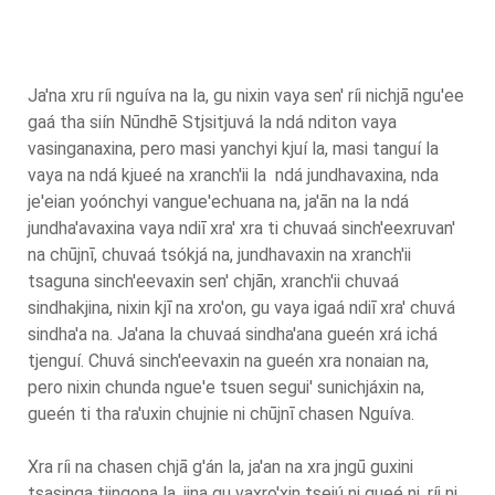
Ja'na xru ríi nguíva na la, gu nixin vaya sen' ríi nichjā ngu'ee
gaá tha siín Nūndhē Stjsitjuvá la ndá nditon vaya
vasinganaxina, pero masi yanchyi kjuí la, masi tanguí la
vaya na ndá kjueé na xranch'ii la ndá jundhavaxina, nda
je'eian yoónchyi vangue'echuana na, ja'ān na la ndá
jundha'avaxina vaya ndiī xra' xra ti chuvaá sinch'eexruvan'
na chūjnī, chuvaá tsókjá na, jundhavaxin na xranch'ii
tsaguna sinch'eevaxin sen' chjān, xranch'ii chuvaá
sindhakjina, nixin kjī na xro'on, gu vaya igaá ndiī xra' chuvá
sindha'a na. Ja'ana la chuvaá sindha'ana gueén xrá ichá
tjenguí. Chuvá sinch'eevaxin na gueén xra nonaian na,
pero nixin chunda ngue'e tsuen segui' sunichjáxin na,
gueén ti tha ra'uxin chujnie ni chūjnī chasen Nguíva.
Xra ríi na chasen chjā g'án la, ja'an na xra jngū guxini
tsasinga tjingona la, jina gu vaxro'xin tsejú ni gueé ni, ríi ni