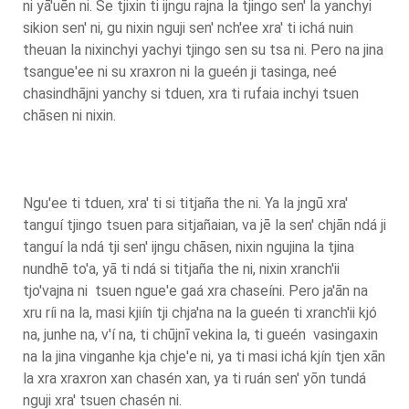
ni yā'uēn ni. Se tjixin ti ijngu rajna la tjingo sen' la yanchyi
sikion sen' ni, gu nixin nguji sen' nch'ee xra' ti ichá nuin
theuan la nixinchyi yachyi tjingo sen su tsa ni. Pero na jina
tsangue'ee ni su xraxron ni la gueén ji tasinga, neé
chasindhājni yanchy si tduen, xra ti rufaia inchyi tsuen
chāsen ni nixin.
Ngu'ee ti tduen, xra' ti si titjaña the ni. Ya la jngū xra'
tanguí tjingo tsuen para sitjañaian, va jē la sen' chjān ndá ji
tanguí la ndá tji sen' ijngu chāsen, nixin ngujina la tjina
nundhē to'a, yā ti ndá si titjaña the ni, nixin xranch'ii
tjo'vajna ni tsuen ngue'e gaá xra chaseíni. Pero ja'ān na
xru ríi na la, masi kjiín tji chja'na na la gueén ti xranch'ii kjó
na, junhe na, v'í na, ti chūjnī vekina la, ti gueén vasingaxin
na la jina vinganhe kja chje'e ni, ya ti masi ichá kjín tjen xān
la xra xraxron xan chasén xan, ya ti ruán sen' yōn tundá
nguji xra' tsuen chasén ni.