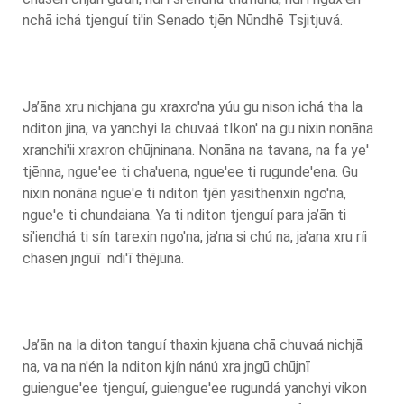
nchā ichá tjenguí ti'in Senado tjēn Nūndhē Tsjitjuvá.
Ja’āna xru nichjana gu xraxro'na yúu gu nison ichá tha la
nditon jina, va yanchyi la chuvaá tIkon' na gu nixin nonāna
xranchi'ii xraxron chūjninana. Nonāna na tavana, na fa ye'
tjēnna, ngue'ee ti cha'uena, ngue'ee ti rugunde'ena. Gu
nixin nonāna ngue'e ti nditon tjēn yasithenxin ngo'na,
ngue'e ti chundaiana. Ya ti nditon tjenguí para ja’ān ti
si'iendhá ti sín tarexin ngo'na, ja'na si chú na, ja'ana xru ríi
chasen jnguī ndi'ī thējuna.
Ja’ān na la diton tanguí thaxin kjuana chā chuvaá nichjā
na, va na n'én la nditon kjín nánú xra jngū chūjnī
guiengue'ee tjenguí, guiengue'ee rugundá yanchyi vikon