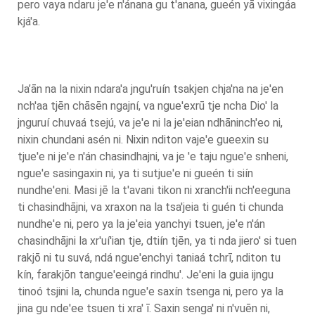
pero vaya ndaru je'e n'ánana gu t'anana, gueén yā vixingáa
kjá'a.
Ja’ān na la nixin ndara'a jngu'ruín tsakjen chja'na na je'en
nch'aa tjēn chāsēn ngajní, va ngue'exrū tje ncha Dio' la
jnguruí chuvaá tsejú, va je'e ni la je'eian ndhāninch'eo ni,
nixin chundani asén ni. Nixin nditon vaje'e gueexin su
tjue'e ni je'e n'án chasindhajni, va je 'e taju ngue'e snheni,
ngue'e sasingaxin ni, ya ti sutjue'e ni gueén ti siín
nundhe'eni. Masi jē la t'avani tikon ni xranch'ii nch'eeguna
ti chasindhājni, va xraxon na la tsa'jeia ti guén ti chunda
nundhe'e ni, pero ya la je'eia yanchyi tsuen, je'e n'án
chasindhājni la xr'uí'ian tje, dtiín tjēn, ya ti nda jiero' si tuen
rakjō ni tu suvá, ndá ngue'enchyi taniaá tchrī, nditon tu
kín, farakjōn tangue'eeingá rindhu'. Je'eni la guia ijngu
tinoó tsjini la, chunda ngue'e saxín tsenga ni, pero ya la
jina gu nde'ee tsuen ti xra' ī. Saxin senga' ni n'vuēn ni,