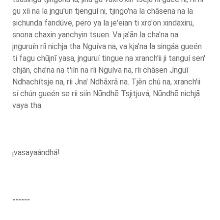
gu xíi na la jngu'un tjenguí ni, tjingo'na la chāsena na la
sichunda fandúve, pero ya la je'eian ti xro'on xindaxiru,
snona chaxin yanchyin tsuen. Va ja’ān la cha'na na
jnguruín ríi nichja tha Nguíva na, va kja'na la singáa gueén
ti fagu chūjnī yasa, jnguruí tingue na xranch'ii ji tanguí sen'
chjān, cha'na na t'iín na ríi Nguíva na, ríi chāsen Jnguī
Ndhachítsje na, ríi Jna' Ndhāxrā na. Tjēn chú na, xranch'ii
sí chún gueén se ríi siín Nūndhē Tsjitjuvá, Nūndhē nichjā
vaya tha.
¡vasayaándhá!
------