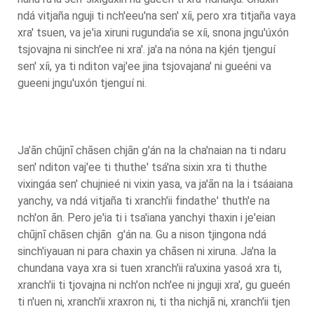
ndá vitjaña nguji ti nch'eeu'na sen' xíi, pero xra titjaña vaya
xra' tsuen, va je'ia xiruni rugunda'ia se xíi, snona jngu'úxón
tsjovajna ni sinch'ee ni xra'. ja'a na nóna na kjén tjenguí
sen' xíi, ya ti nditon vaj'ee jina tsjovajana' ni gueéni va
gueeni jngu'uxón tjenguí ni.
Ja’ān chūjnī chāsen chjān g'án na la cha'naian na ti ndaru
sen' nditon vaj'ee ti thuthe' tsá'na sixin xra ti thuthe
vixingáa sen' chujnieé ni vixin yasa, va ja'ān na la i tsáaiana
yanchy, va ndá vitjaña ti xranch'ii findathe' thuth'e na
nch'on ān. Pero je'ia ti i tsa'iana yanchyi thaxin i je'eian
chūjnī chāsen chjān g'án na. Gu a nison tjingona ndá
sinch'iyauan ni para chaxin ya chāsen ni xiruna. Ja'na la
chundana vaya xra si tuen xranch'ii ra'uxina yasoá xra ti,
xranch'ii ti tjovajna ni nch'on nch'ee ni jnguji xra', gu gueén
ti n'uen ni, xranch'ii xraxron ni, ti tha nichjā ni, xranch'ii tjen