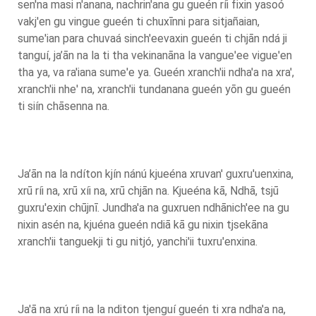
sen'na masi n'anana, nachrin'ana gu gueén ríi fixin yasoó
vakj'en gu vingue gueén ti chuxīnni para sitjañaian,
sume'ian para chuvaá sinch'eevaxin gueén ti chjān ndá ji
tanguí, ja’ān na la ti tha vekinanāna la vangue'ee vigue'en
tha ya, va ra'iana sume'e ya. Gueén xranch'ii ndha'a na xra',
xranch'ii nhe' na, xranch'ii tundanana gueén yōn gu gueén
ti siín chāsenna na.
Ja’ān na la ndíton kjín nánú kjueéna xruvan' guxru'uenxina,
xrū ríi na, xrū xíi na, xrū chjān na. Kjueéna kā, Ndhā, tsjū
guxru'exin chūjnī. Jundha'a na guxruen ndhānich'ee na gu
nixin asén na, kjuéna gueén ndiā kā gu nixin tjsekāna
xranch'ii tanguekji ti gu nitjó, yanchi'ii tuxru'enxina.
Ja'ā na xrú ríi na la nditon tjenguí gueén ti xra ndha'a na,