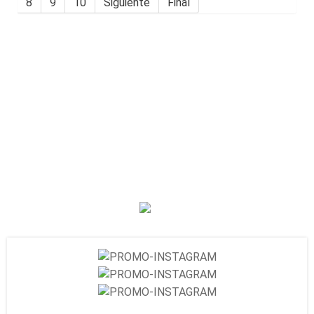
8
9
10
Siguiente
Final